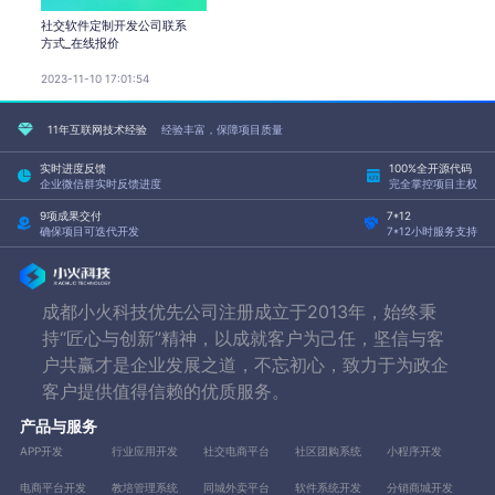
社交软件定制开发公司联系
方式_在线报价
2023-11-10 17:01:54
11年互联网技术经验
经验丰富，保障项目质量
实时进度反馈
100%全开源代码
企业微信群实时反馈进度
完全掌控项目主权
9项成果交付
7*12
确保项目可迭代开发
7*12小时服务支持
成都小火科技优先公司注册成立于2013年，始终秉
持“匠心与创新”精神，以成就客户为己任，坚信与客
户共赢才是企业发展之道，不忘初心，致力于为政企
客户提供值得信赖的优质服务。
产品与服务
APP开发
行业应用开发
社交电商平台
社区团购系统
小程序开发
电商平台开发
教培管理系统
同城外卖平台
软件系统开发
分销商城开发