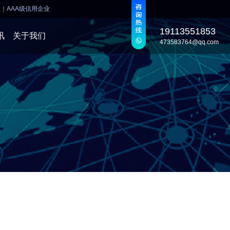
业
｜
AAA级信用企业
19113551853
讯
关于我们
473583764@qq.com
发
发