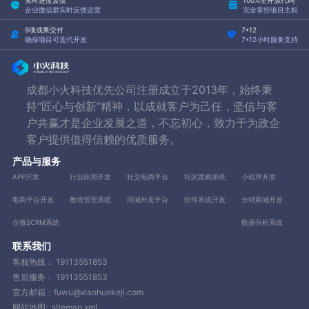
企业微信群实时反馈进度
完全掌控项目主权
9项成果交付
7*12
确保项目可迭代开发
7*12小时服务支持
成都小火科技优先公司注册成立于2013年，始终秉
持“匠心与创新”精神，以成就客户为己任，坚信与客
户共赢才是企业发展之道，不忘初心，致力于为政企
客户提供值得信赖的优质服务。
产品与服务
APP开发
行业应用开发
社交电商平台
社区团购系统
小程序开发
电商平台开发
教培管理系统
同城外卖平台
软件系统开发
分销商城开发
企微SCRM系统
数据分析系统
联系我们
客服热线：
19113551853
售后服务：
19113551853
官方邮箱：fuwu@xiaohuokeji.com
网站地图:
sitemap.xml