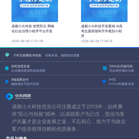
成都小火科技 智慧民生 网格
成都小火科技开发案例 AI高
化社会治理小程序平台开发
考志愿填报和升学规划小程
序
2026-06-09 17:57:28
2026-06-08 17:59:16
11年互联网技术经验
经验丰富，保障项目质量
实时进度反馈
100%全开源代码
企业微信群实时反馈进度
完全掌控项目主权
9项成果交付
7*12
确保项目可迭代开发
7*12小时服务支持
成都小火科技优先公司注册成立于2013年，始终秉
持“匠心与创新”精神，以成就客户为己任，坚信与客
户共赢才是企业发展之道，不忘初心，致力于为政企
客户提供值得信赖的优质服务。
产品与服务