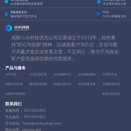
企业微信群实时反馈进度
完全掌控项目主权
9项成果交付
7*12
确保项目可迭代开发
7*12小时服务支持
成都小火科技优先公司注册成立于2013年，始终秉
持“匠心与创新”精神，以成就客户为己任，坚信与客
户共赢才是企业发展之道，不忘初心，致力于为政企
客户提供值得信赖的优质服务。
产品与服务
APP开发
行业应用开发
社交电商平台
社区团购系统
小程序开发
电商平台开发
教培管理系统
同城外卖平台
软件系统开发
分销商城开发
企微SCRM系统
数据分析系统
联系我们
客服热线：
19113551853
售后服务：
19113551853
官方邮箱：fuwu@xiaohuokeji.com
网站地图:
sitemap.xml