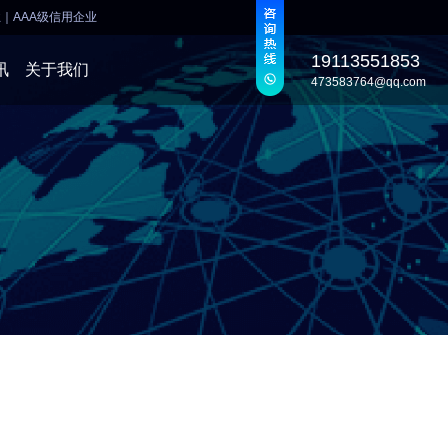
业
｜
AAA级信用企业
19113551853
讯
关于我们
473583764@qq.com
发
发