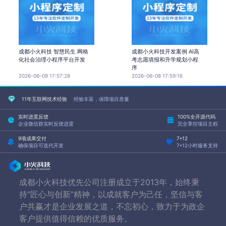
成都小火科技 智慧民生 网格
成都小火科技开发案例 AI高
化社会治理小程序平台开发
考志愿填报和升学规划小程
序
2026-06-09 17:57:28
2026-06-08 17:59:16
11年互联网技术经验
经验丰富，保障项目质量
实时进度反馈
100%全开源代码
企业微信群实时反馈进度
完全掌控项目主权
9项成果交付
7*12
确保项目可迭代开发
7*12小时服务支持
成都小火科技优先公司注册成立于2013年，始终秉
持“匠心与创新”精神，以成就客户为己任，坚信与客
户共赢才是企业发展之道，不忘初心，致力于为政企
客户提供值得信赖的优质服务。