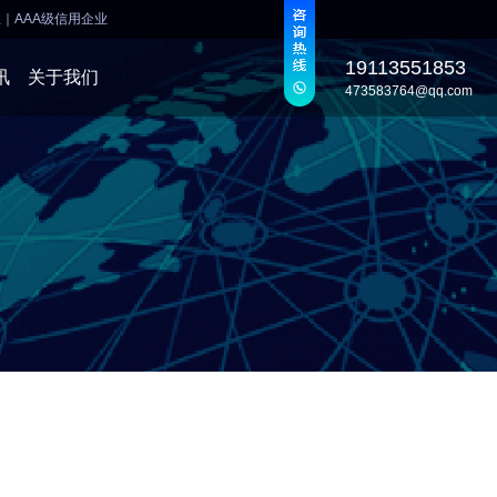
业
｜
AAA级信用企业
19113551853
讯
关于我们
473583764@qq.com
发
发