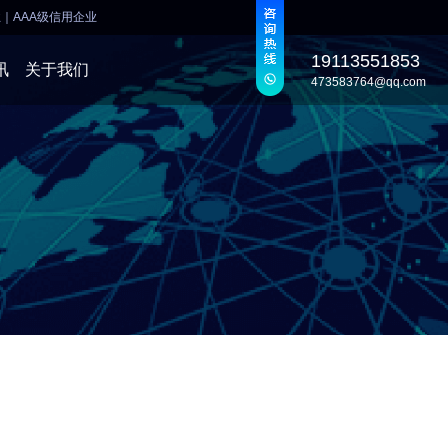
业
｜
AAA级信用企业
19113551853
讯
关于我们
473583764@qq.com
发
发