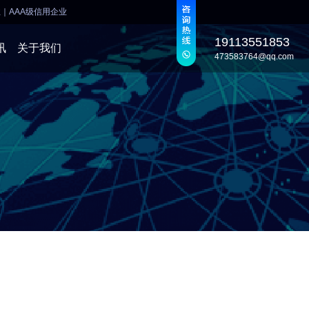
业
｜
AAA级信用企业
19113551853
讯
关于我们
473583764@qq.com
发
发