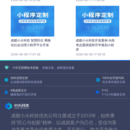
2026-06-29 13:52:08
2026-06-11 11:26:36
成都小火科技 智慧民生 网格
成都小火科技开发案例 AI高
化社会治理小程序平台开发
考志愿填报和升学规划小程
序
2026-06-09 17:57:28
2026-06-08 17:59:16
11年互联网技术经验
经验丰富，保障项目质量
实时进度反馈
100%全开源代码
企业微信群实时反馈进度
完全掌控项目主权
9项成果交付
7*12
确保项目可迭代开发
7*12小时服务支持
成都小火科技优先公司注册成立于2013年，始终秉
持“匠心与创新”精神，以成就客户为己任，坚信与客
户共赢才是企业发展之道，不忘初心，致力于为政企