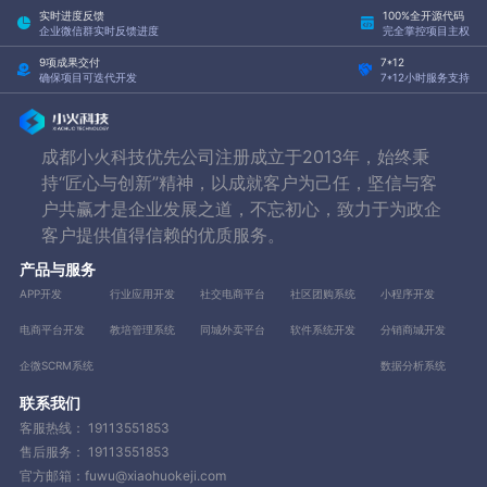
实时进度反馈
100%全开源代码
企业微信群实时反馈进度
完全掌控项目主权
9项成果交付
7*12
确保项目可迭代开发
7*12小时服务支持
成都小火科技优先公司注册成立于2013年，始终秉
持“匠心与创新”精神，以成就客户为己任，坚信与客
户共赢才是企业发展之道，不忘初心，致力于为政企
客户提供值得信赖的优质服务。
产品与服务
APP开发
行业应用开发
社交电商平台
社区团购系统
小程序开发
电商平台开发
教培管理系统
同城外卖平台
软件系统开发
分销商城开发
企微SCRM系统
数据分析系统
联系我们
客服热线：
19113551853
售后服务：
19113551853
官方邮箱：fuwu@xiaohuokeji.com