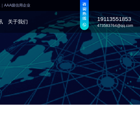
业
｜
AAA级信用企业
19113551853
讯
关于我们
473583764@qq.com
发
发