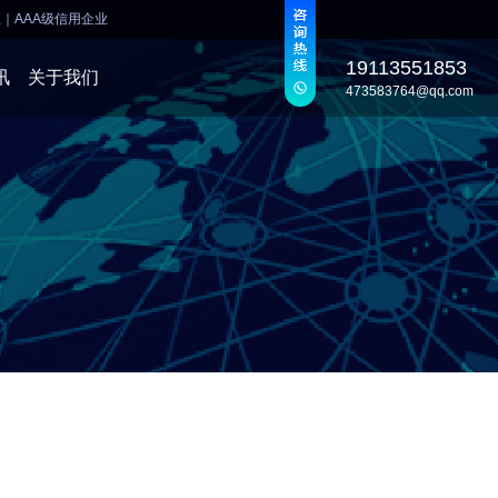
业
｜
AAA级信用企业
19113551853
讯
关于我们
473583764@qq.com
发
发