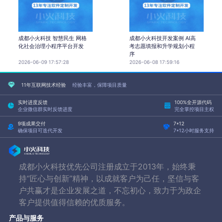
成都小火科技 智慧民生 网格
成都小火科技开发案例 AI高
化社会治理小程序平台开发
考志愿填报和升学规划小程
序
2026-06-09 17:57:28
2026-06-08 17:59:16
11年互联网技术经验
经验丰富，保障项目质量
实时进度反馈
100%全开源代码
企业微信群实时反馈进度
完全掌控项目主权
9项成果交付
7*12
确保项目可迭代开发
7*12小时服务支持
成都小火科技优先公司注册成立于2013年，始终秉
持“匠心与创新”精神，以成就客户为己任，坚信与客
户共赢才是企业发展之道，不忘初心，致力于为政企
客户提供值得信赖的优质服务。
产品与服务