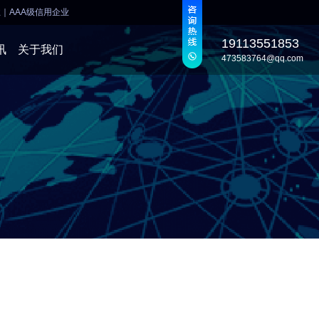
业
｜
AAA级信用企业
19113551853
讯
关于我们
473583764@qq.com
发
发