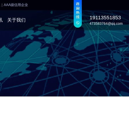
业
｜
AAA级信用企业
19113551853
讯
关于我们
473583764@qq.com
发
发