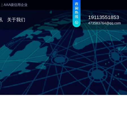
业
｜
AAA级信用企业
19113551853
讯
关于我们
473583764@qq.com
发
发