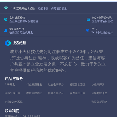
11年互联网技术经验
经验丰富，保障项目质量
实时进度反馈
100%全开源代码
企业微信群实时反馈进度
完全掌控项目主权
9项成果交付
7*12
确保项目可迭代开发
7*12小时服务支持
成都小火科技优先公司注册成立于2013年，始终秉
持“匠心与创新”精神，以成就客户为己任，坚信与客
户共赢才是企业发展之道，不忘初心，致力于为政企
客户提供值得信赖的优质服务。
产品与服务
APP开发
行业应用开发
社交电商平台
社区团购系统
小程序开发
电商平台开发
教培管理系统
同城外卖平台
软件系统开发
分销商城开发
企微SCRM系统
数据分析系统
联系我们
客服热线：
19113551853