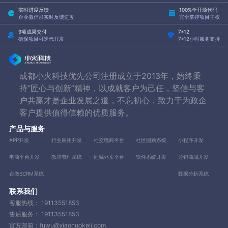
实时进度反馈
100%全开源代码
企业微信群实时反馈进度
完全掌控项目主权
9项成果交付
7*12
确保项目可迭代开发
7*12小时服务支持
成都小火科技优先公司注册成立于2013年，始终秉
持“匠心与创新”精神，以成就客户为己任，坚信与客
户共赢才是企业发展之道，不忘初心，致力于为政企
客户提供值得信赖的优质服务。
产品与服务
APP开发
行业应用开发
社交电商平台
社区团购系统
小程序开发
电商平台开发
教培管理系统
同城外卖平台
软件系统开发
分销商城开发
企微SCRM系统
数据分析系统
联系我们
客服热线：
19113551853
售后服务：
19113551853
官方邮箱：fuwu@xiaohuokeji.com