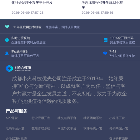
化社会治理小程序平台开发
考志愿填报和升学规划小程
序
2026-06-09 17:57:28
2026-06-08 17:59:16
11年互联网技术经验
经验丰富，保障项目质量
实时进度反馈
100%全开源代码
企业微信群实时反馈进度
完全掌控项目主权
9项成果交付
7*12
确保项目可迭代开发
7*12小时服务支持
成都小火科技优先公司注册成立于2013年，始终秉
持“匠心与创新”精神，以成就客户为己任，坚信与客
户共赢才是企业发展之道，不忘初心，致力于为政企
客户提供值得信赖的优质服务。
产品与服务
APP开发
行业应用开发
社交电商平台
社区团购系统
小程序开发
电商平台开发
教培管理系统
同城外卖平台
软件系统开发
分销商城开发
企微SCRM系统
数据分析系统