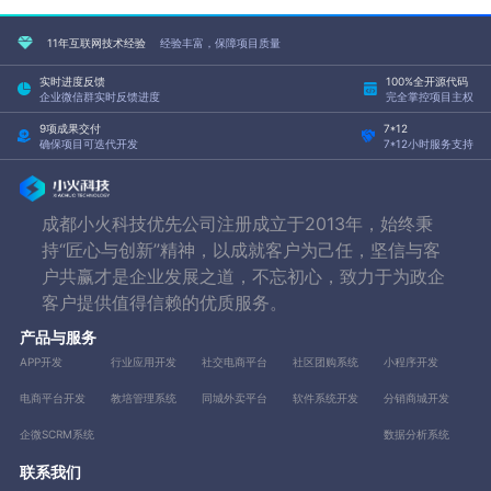
11年互联网技术经验
经验丰富，保障项目质量
实时进度反馈
100%全开源代码
企业微信群实时反馈进度
完全掌控项目主权
9项成果交付
7*12
确保项目可迭代开发
7*12小时服务支持
成都小火科技优先公司注册成立于2013年，始终秉
持“匠心与创新”精神，以成就客户为己任，坚信与客
户共赢才是企业发展之道，不忘初心，致力于为政企
客户提供值得信赖的优质服务。
产品与服务
APP开发
行业应用开发
社交电商平台
社区团购系统
小程序开发
电商平台开发
教培管理系统
同城外卖平台
软件系统开发
分销商城开发
企微SCRM系统
数据分析系统
联系我们