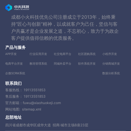
成都小火科技优先公司注册成立于2013年，始终秉
持“匠心与创新”精神，以成就客户为己任，坚信与客
户共赢才是企业发展之道，不忘初心，致力于为政企
客户提供值得信赖的优质服务。
产品与服务
APP开发
行业应用开发
社交电商平台
社区团购系统
小程序开发
电商平台开发
教培管理系统
同城外卖平台
软件系统开发
分销商城开发
企微SCRM系统
数据分析系统
联系我们
客服热线：
19113551853
售后服务：
19113551853
官方邮箱：fuwu@xiaohuokeji.com
网站地图:
sitemap.xml
总部地址
四川省成都市成华区成华大道 招商·城市主场B座23层