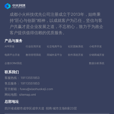
成都小火科技优先公司注册成立于2013年，始终秉
持“匠心与创新”精神，以成就客户为己任，坚信与客
户共赢才是企业发展之道，不忘初心，致力于为政企
客户提供值得信赖的优质服务。
产品与服务
APP开发
行业应用开发
社交电商平台
社区团购系统
小程序开发
电商平台开发
教培管理系统
同城外卖平台
软件系统开发
分销商城开发
企微SCRM系统
数据分析系统
联系我们
客服热线：
19113551853
售后服务：
19113551853
官方邮箱：fuwu@xiaohuokeji.com
网站地图:
sitemap.xml
总部地址
四川省成都市成华区成华大道 招商·城市主场B座23层