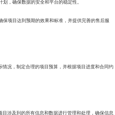
试计划，确保数据的安全和平台的稳定性。
，确保项目达到预期的效果和标准，并提供完善的售后服
际情况，制定合理的项目预算，并根据项目进度和合同约
项目涉及到的所有信息和数据进行管理和处理，确保信息