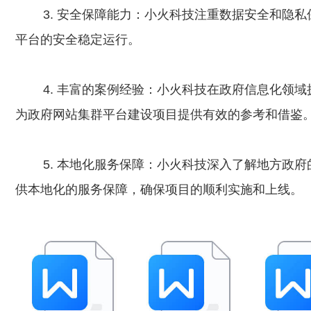
3. 安全保障能力：小火科技注重数据安全和隐
平台的安全稳定运行。
4. 丰富的案例经验：小火科技在政府信息化领
为政府网站集群平台建设项目提供有效的参考和借鉴
5. 本地化服务保障：小火科技深入了解地方政
供本地化的服务保障，确保项目的顺利实施和上线。