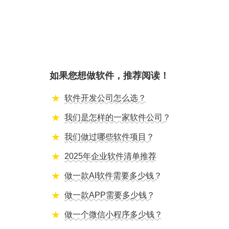
如果您想做软件，推荐阅读！
软件开发公司怎么选？
我们是怎样的一家软件公司？
我们做过哪些软件项目？
2025年企业软件清单推荐
做一款AI软件需要多少钱？
做一款APP需要多少钱？
做一个微信小程序多少钱？