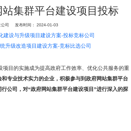
网站集群平台建设项目投标
发公司
发布时间：
2024-01-03
化建设与升级项目建设方案-投标竞标公司
统升级改造项目建设方案-竞标比选公司
项目的实施成为提高政府工作效率、优化公共服务的重
验和专业技术实力的企业，积极参与到政府网站集群平台
行公司，对“政府网站集群平台建设项目”进行深入的探
。