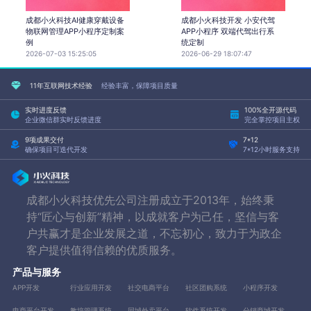
成都小火科技AI健康穿戴设备
成都小火科技开发 小安代驾
物联网管理APP小程序定制案
APP小程序 双端代驾出行系
例
统定制
2026-07-03 15:25:05
2026-06-29 18:07:47
11年互联网技术经验
经验丰富，保障项目质量
实时进度反馈
100%全开源代码
企业微信群实时反馈进度
完全掌控项目主权
9项成果交付
7*12
确保项目可迭代开发
7*12小时服务支持
成都小火科技优先公司注册成立于2013年，始终秉
持“匠心与创新”精神，以成就客户为己任，坚信与客
户共赢才是企业发展之道，不忘初心，致力于为政企
客户提供值得信赖的优质服务。
产品与服务
APP开发
行业应用开发
社交电商平台
社区团购系统
小程序开发
电商平台开发
教培管理系统
同城外卖平台
软件系统开发
分销商城开发