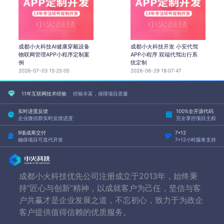
成都小火科技AI健康穿戴设备
成都小火科技开发 小安代驾
物联网管理APP小程序定制案
APP小程序 双端代驾出行系
例
统定制
2026-07-03 15:25:05
2026-06-29 18:07:47
11年互联网技术经验
经验丰富，保障项目质量
实时进度反馈
100%全开源代码
企业微信群实时反馈进度
完全掌控项目主权
9项成果交付
7*12
确保项目可迭代开发
7*12小时服务支持
成都小火科技优先公司注册成立于2013年，始终秉
持“匠心与创新”精神，以成就客户为己任，坚信与客
户共赢才是企业发展之道，不忘初心，致力于为政企
客户提供值得信赖的优质服务。