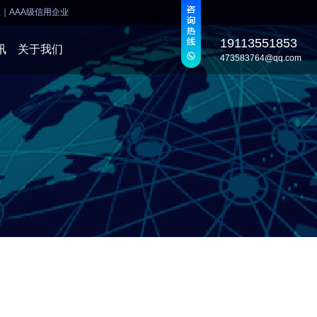
业
｜
AAA级信用企业
19113551853
讯
关于我们
473583764@qq.com
发
发