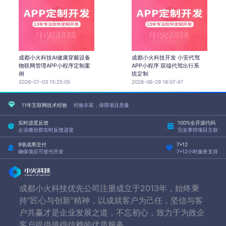
成都小火科技AI健康穿戴设备
成都小火科技开发 小安代驾
物联网管理APP小程序定制案
APP小程序 双端代驾出行系
例
统定制
2026-07-03 15:25:05
2026-06-29 18:07:47
11年互联网技术经验
经验丰富，保障项目质量
实时进度反馈
100%全开源代码
企业微信群实时反馈进度
完全掌控项目主权
9项成果交付
7*12
确保项目可迭代开发
7*12小时服务支持
成都小火科技优先公司注册成立于2013年，始终秉
持“匠心与创新”精神，以成就客户为己任，坚信与客
户共赢才是企业发展之道，不忘初心，致力于为政企
客户提供值得信赖的优质服务。