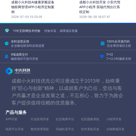
成都小火科技AI健康穿戴设备
成都小火科技开发 小安代驾
物联网管理APP小程序定制案
APP小程序 双端代驾出行系
例
统定制
2026-07-03 15:25:05
2026-06-29 18:07:47
11年互联网技术经验
经验丰富，保障项目质量
实时进度反馈
100%全开源代码
企业微信群实时反馈进度
完全掌控项目主权
9项成果交付
7*12
确保项目可迭代开发
7*12小时服务支持
成都小火科技优先公司注册成立于2013年，始终秉
持“匠心与创新”精神，以成就客户为己任，坚信与客
户共赢才是企业发展之道，不忘初心，致力于为政企
客户提供值得信赖的优质服务。
产品与服务
APP开发
行业应用开发
社交电商平台
社区团购系统
小程序开发
电商平台开发
教培管理系统
同城外卖平台
软件系统开发
分销商城开发