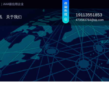
业
｜
AAA级信用企业
19113551853
讯
关于我们
473583764@qq.com
发
发