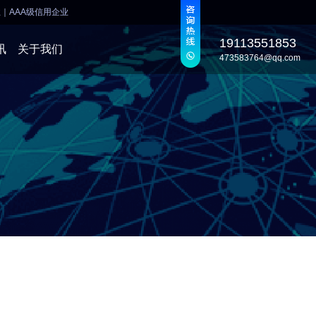
业
｜
AAA级信用企业
19113551853
讯
关于我们
473583764@qq.com
发
发