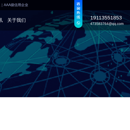
业
｜
AAA级信用企业
19113551853
讯
关于我们
473583764@qq.com
发
发