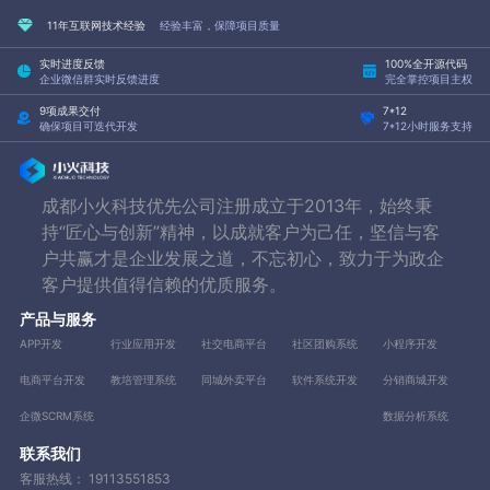
11年互联网技术经验
经验丰富，保障项目质量
实时进度反馈
100%全开源代码
企业微信群实时反馈进度
完全掌控项目主权
9项成果交付
7*12
确保项目可迭代开发
7*12小时服务支持
成都小火科技优先公司注册成立于2013年，始终秉
持“匠心与创新”精神，以成就客户为己任，坚信与客
户共赢才是企业发展之道，不忘初心，致力于为政企
客户提供值得信赖的优质服务。
产品与服务
APP开发
行业应用开发
社交电商平台
社区团购系统
小程序开发
电商平台开发
教培管理系统
同城外卖平台
软件系统开发
分销商城开发
企微SCRM系统
数据分析系统
联系我们
客服热线：
19113551853