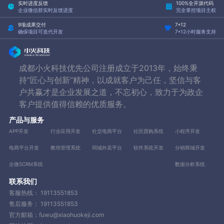
实时进度反馈
100%全开源代码
企业微信群实时反馈进度
完全掌控项目主权
9项成果交付
7*12
确保项目可迭代开发
7*12小时服务支持
成都小火科技优先公司注册成立于2013年，始终秉
持“匠心与创新”精神，以成就客户为己任，坚信与客
户共赢才是企业发展之道，不忘初心，致力于为政企
客户提供值得信赖的优质服务。
产品与服务
APP开发
行业应用开发
社交电商平台
社区团购系统
小程序开发
电商平台开发
教培管理系统
同城外卖平台
软件系统开发
分销商城开发
企微SCRM系统
数据分析系统
联系我们
客服热线：
19113551853
售后服务：
19113551853
官方邮箱：fuwu@xiaohuokeji.com