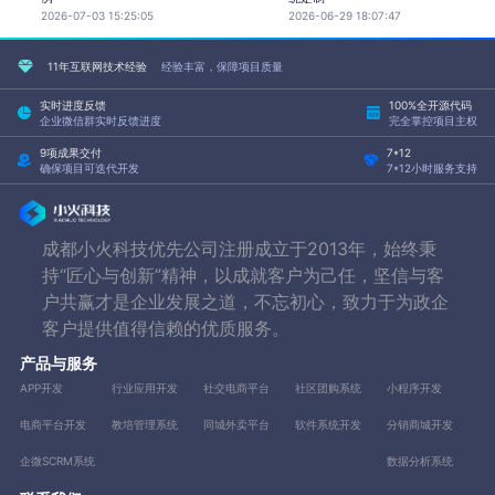
2026-07-03 15:25:05
2026-06-29 18:07:47
11年互联网技术经验
经验丰富，保障项目质量
实时进度反馈
100%全开源代码
企业微信群实时反馈进度
完全掌控项目主权
9项成果交付
7*12
确保项目可迭代开发
7*12小时服务支持
成都小火科技优先公司注册成立于2013年，始终秉
持“匠心与创新”精神，以成就客户为己任，坚信与客
户共赢才是企业发展之道，不忘初心，致力于为政企
客户提供值得信赖的优质服务。
产品与服务
APP开发
行业应用开发
社交电商平台
社区团购系统
小程序开发
电商平台开发
教培管理系统
同城外卖平台
软件系统开发
分销商城开发
企微SCRM系统
数据分析系统