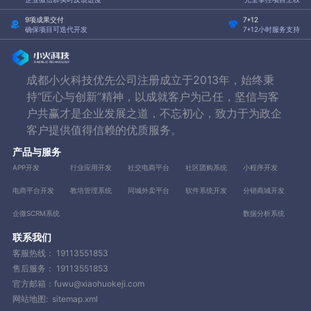
9项成果交付
7*12
确保项目可迭代开发
7*12小时服务支持
成都小火科技优先公司注册成立于2013年，始终秉
持“匠心与创新”精神，以成就客户为己任，坚信与客
户共赢才是企业发展之道，不忘初心，致力于为政企
客户提供值得信赖的优质服务。
产品与服务
APP开发
行业应用开发
社交电商平台
社区团购系统
小程序开发
电商平台开发
教培管理系统
同城外卖平台
软件系统开发
分销商城开发
企微SCRM系统
数据分析系统
联系我们
客服热线：
19113551853
售后服务：
19113551853
官方邮箱：fuwu@xiaohuokeji.com
网站地图:
sitemap.xml