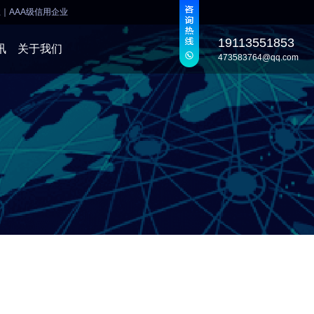
业
｜
AAA级信用企业
19113551853
讯
关于我们
473583764@qq.com
发
发