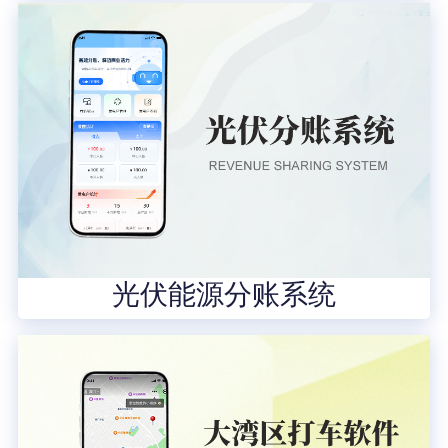
光伏能源分账系统