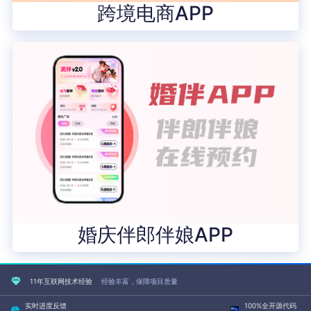
跨境电商APP
婚庆伴郎伴娘APP
11年互联网技术经验
经验丰富，保障项目质量
实时进度反馈
100%全开源代码