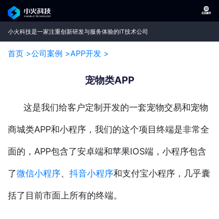
小火科技是一家注重创新研发与服务体验的IT技术公司
首页 >
公司案例 >
APP开发 >
宠物类APP
这是我们给客户定制开发的一套宠物交易和宠物
商城类APP和小程序，我们的这个项目终端是非常全
面的，APP包含了安卓端和苹果IOS端，小程序包含
了
微信小程序
、
抖音小程序
和支付宝小程序，几乎囊
括了目前市面上所有的终端。