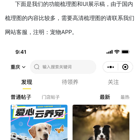
下面是我们的功能梳理图和UI展示稿，由于国内
梳理图的内容比较多，需要高清梳理图的请联系我们
网站客服，注明：宠物APP。