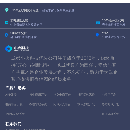
11年互联网技术经验
经验丰富，保障项目质量
实时进度反馈
100%全开源代码
企业微信群实时反馈进度
完全掌控项目主权
9项成果交付
7*12
确保项目可迭代开发
7*12小时服务支持
成都小火科技优先公司注册成立于2013年，始终秉
持“匠心与创新”精神，以成就客户为己任，坚信与客
户共赢才是企业发展之道，不忘初心，致力于为政企
客户提供值得信赖的优质服务。
产品与服务
APP开发
行业应用开发
社交电商平台
社区团购系统
小程序开发
电商平台开发
教培管理系统
同城外卖平台
软件系统开发
分销商城开发
企微SCRM系统
数据分析系统
联系我们