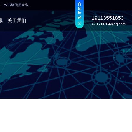
业
｜
AAA级信用企业
19113551853
讯
关于我们
473583764@qq.com
发
发