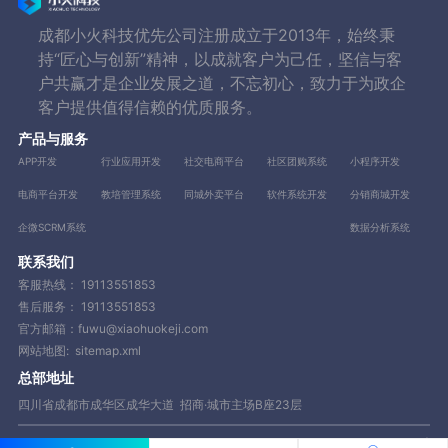
成都小火科技优先公司注册成立于2013年，始终秉
持“匠心与创新”精神，以成就客户为己任，坚信与客
户共赢才是企业发展之道，不忘初心，致力于为政企
客户提供值得信赖的优质服务。
产品与服务
APP开发
行业应用开发
社交电商平台
社区团购系统
小程序开发
电商平台开发
教培管理系统
同城外卖平台
软件系统开发
分销商城开发
企微SCRM系统
数据分析系统
联系我们
客服热线：
19113551853
售后服务：
19113551853
官方邮箱：fuwu@xiaohuokeji.com
网站地图:
sitemap.xml
总部地址
四川省成都市成华区成华大道 招商·城市主场B座23层
Copyright © 2013-2023 成都小火科技有限公司【www.xiaohuokeji.com】|