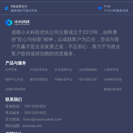
9项成果交付
7*12
确保项目可迭代开发
7*12小时服务支持
成都小火科技优先公司注册成立于2013年，始终秉
持“匠心与创新”精神，以成就客户为己任，坚信与客
户共赢才是企业发展之道，不忘初心，致力于为政企
客户提供值得信赖的优质服务。
产品与服务
APP开发
行业应用开发
社交电商平台
社区团购系统
小程序开发
电商平台开发
教培管理系统
同城外卖平台
软件系统开发
分销商城开发
企微SCRM系统
数据分析系统
联系我们
客服热线：
19113551853
售后服务：
19113551853
官方邮箱：fuwu@xiaohuokeji.com
网站地图:
sitemap.xml