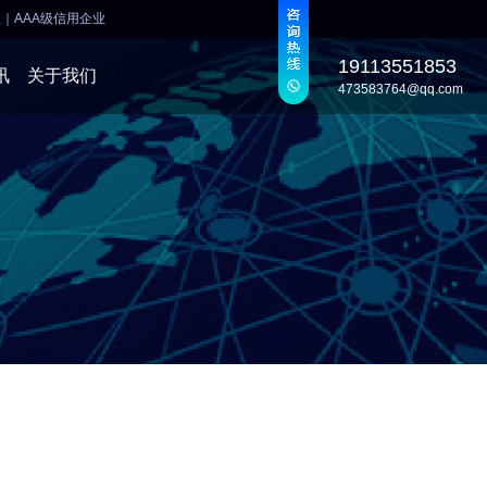
业
｜
AAA级信用企业
19113551853
讯
关于我们
473583764@qq.com
发
发