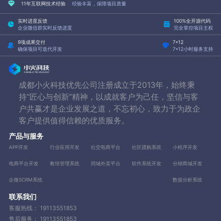
11年互联网技术经验
经验丰富，保障项目质量
实时进度反馈
100%全开源代码
企业微信群实时反馈进度
完全掌控项目主权
9项成果交付
7*12
确保项目可迭代开发
7*12小时服务支持
成都小火科技优先公司注册成立于2013年，始终秉
持“匠心与创新”精神，以成就客户为己任，坚信与客
户共赢才是企业发展之道，不忘初心，致力于为政企
客户提供值得信赖的优质服务。
产品与服务
APP开发
行业应用开发
社交电商平台
社区团购系统
小程序开发
电商平台开发
教培管理系统
同城外卖平台
软件系统开发
分销商城开发
企微SCRM系统
数据分析系统
联系我们
客服热线：
19113551853
售后服务：
19113551853