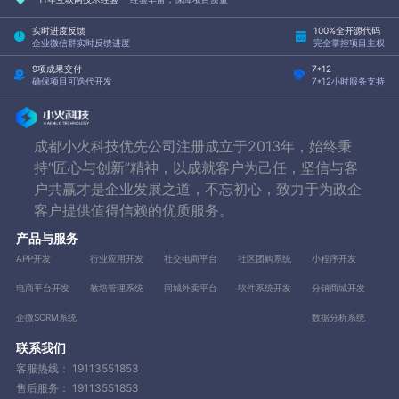
实时进度反馈
100%全开源代码
企业微信群实时反馈进度
完全掌控项目主权
9项成果交付
7*12
确保项目可迭代开发
7*12小时服务支持
成都小火科技优先公司注册成立于2013年，始终秉
持“匠心与创新”精神，以成就客户为己任，坚信与客
户共赢才是企业发展之道，不忘初心，致力于为政企
客户提供值得信赖的优质服务。
产品与服务
APP开发
行业应用开发
社交电商平台
社区团购系统
小程序开发
电商平台开发
教培管理系统
同城外卖平台
软件系统开发
分销商城开发
企微SCRM系统
数据分析系统
联系我们
客服热线：
19113551853
售后服务：
19113551853