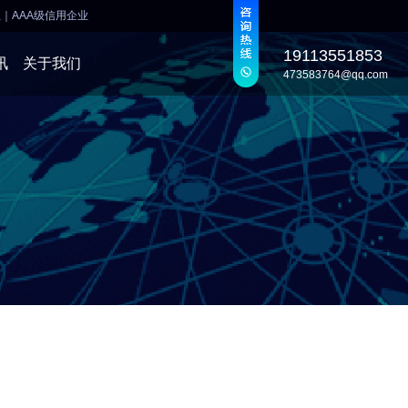
业
｜
AAA级信用企业
19113551853
讯
关于我们
473583764@qq.com
发
发