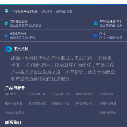
11年互联网技术经验
经验丰富，保障项目质量
实时进度反馈
100%全开源代码
企业微信群实时反馈进度
完全掌控项目主权
9项成果交付
7*12
确保项目可迭代开发
7*12小时服务支持
成都小火科技优先公司注册成立于2013年，始终秉
持“匠心与创新”精神，以成就客户为己任，坚信与客
户共赢才是企业发展之道，不忘初心，致力于为政企
客户提供值得信赖的优质服务。
产品与服务
APP开发
行业应用开发
社交电商平台
社区团购系统
小程序开发
电商平台开发
教培管理系统
同城外卖平台
软件系统开发
分销商城开发
企微SCRM系统
数据分析系统
联系我们