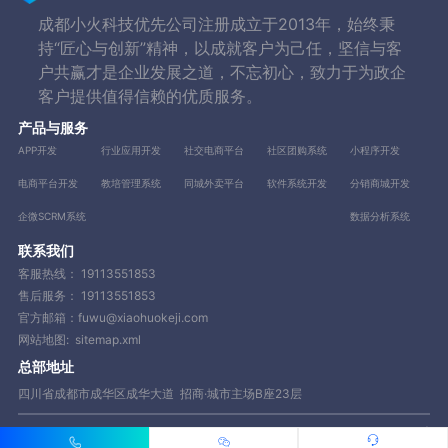
成都小火科技优先公司注册成立于2013年，始终秉
持“匠心与创新”精神，以成就客户为己任，坚信与客
户共赢才是企业发展之道，不忘初心，致力于为政企
客户提供值得信赖的优质服务。
产品与服务
APP开发
行业应用开发
社交电商平台
社区团购系统
小程序开发
电商平台开发
教培管理系统
同城外卖平台
软件系统开发
分销商城开发
企微SCRM系统
数据分析系统
联系我们
客服热线：
19113551853
售后服务：
19113551853
官方邮箱：fuwu@xiaohuokeji.com
网站地图:
sitemap.xml
总部地址
四川省成都市成华区成华大道 招商·城市主场B座23层
Copyright © 2013-2023 成都小火科技有限公司【www.xiaohuokeji.com】|
蜀ICP备14081885号 POWERE BY www.xiaohuokeji.com | 网站地图 承接业