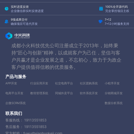
实时进度反馈
100%全开源代码
企业微信群实时反馈进度
完全掌控项目主权
9项成果交付
7*12
确保项目可迭代开发
7*12小时服务支持
成都小火科技优先公司注册成立于2013年，始终秉
持“匠心与创新”精神，以成就客户为己任，坚信与客
户共赢才是企业发展之道，不忘初心，致力于为政企
客户提供值得信赖的优质服务。
产品与服务
APP开发
行业应用开发
社交电商平台
社区团购系统
小程序开发
电商平台开发
教培管理系统
同城外卖平台
软件系统开发
分销商城开发
企微SCRM系统
数据分析系统
联系我们
客服热线：
19113551853
售后服务：
19113551853
官方邮箱：fuwu@xiaohuokeji.com